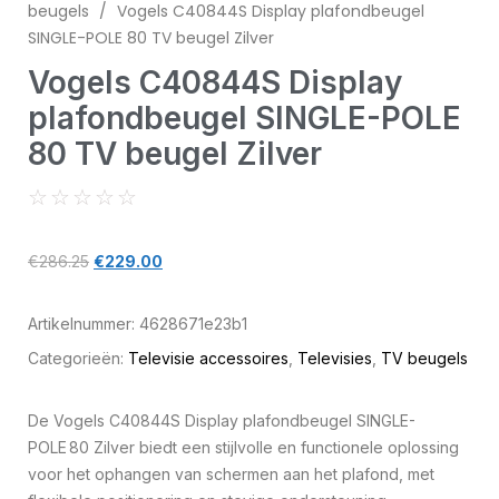
beugels
/
Vogels C40844S Display plafondbeugel
SINGLE-POLE 80 TV beugel Zilver
Vogels C40844S Display
plafondbeugel SINGLE-POLE
80 TV beugel Zilver
☆
☆
☆
☆
☆
€
286.25
€
229.00
Artikelnummer:
4628671e23b1
Categorieën:
Televisie accessoires
,
Televisies
,
TV beugels
De Vogels C40844S Display plafondbeugel SINGLE-
POLE 80 Zilver biedt een stijlvolle en functionele oplossing
voor het ophangen van schermen aan het plafond, met