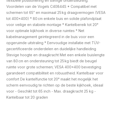
flexibele positionering en stevige ondersteuning.
Voordelen van de Vogels C40844S * Compatibel met
schermen tot 65″ en maximaal 25 kg draagvermogen (VESA
tot 400×400) * 80 cm enkele buis en solide plafondplaat
voor veilige en stabiele montage * Kantelbereik tot 20°
voor optimale kijkhoek in diverse ruimtes * Net
kabelmanagement geïntegreerd in de buis voor een
opgeruimde uitstraling * Eenvoudige installatie met TÜV-
gecertificeerde onderdelen en duidelijke handleiding
Stevige hoogte en draagkracht Met een enkele buislengte
van 80 cm en ondersteuning tot 25 kg biedt de beugel
ruimte voor grote schermen; VESA 400×400 bevestiging
garandeert compatibiliteit en robuustheid. Kantelbaar voor
comfort De kantelfunctie tot 20° maakt het mogelijk het
scherm eenvoudig te richten op de beste kijkhoek, ideaal
voor - Geschikt tot 65 inch - Max. draagkracht 25 kg -
Kantelbaar tot 20 graden