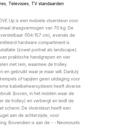
res
,
Televisies
,
TV standaarden
E Up is een mobiele vloersteun voor
aximaal draagvermogen van 70 kg. De
 verstelbaar (104-157 cm), evenals de
entileerd hardware compartiment is
tallatie (zowel portrait als landscape).
 van praktische handgrepen en vier
len met rem, waarmee de trolley
 en gebruikt waar je maar wilt. Dankzij
empels of tapijten geen uitdaging voor
terne kabelbeheersysteem heeft diverse
gebruik (boven, in het midden waar de
r de trolley) en verbergt en leidt de
et scherm. De vloersteun heeft een
gel aan de achterzijde, voor
sing. Bovendien is aan de - - Neomounts