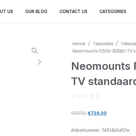
UT US
OUR BLOG
CONTACT US
CATEGORIES
Home
/
Televisies
/
Televis
Neomounts FL50S-825BL1 TV s
Neomounts 
TV standaar
☆
☆
☆
☆
☆
€
917.50
€
734.00
Artikelnummer:
74614b5df21e