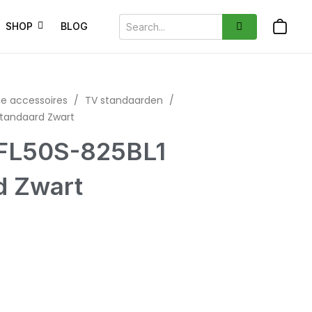
SHOP
BLOG
ie accessoires
/
TV standaarden
/
tandaard Zwart
FL50S-825BL1
d Zwart