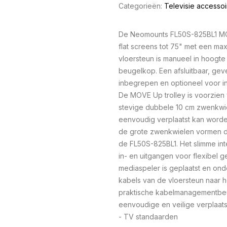
Categorieën:
Televisie accessoi
De Neomounts FL50S-825BL1 MOV
flat screens tot 75" met een m
vloersteun is manueel in hoogte
beugelkop. Een afsluitbaar, gev
inbegrepen en optioneel voor ins
De MOVE Up trolley is voorzien
stevige dubbele 10 cm zwenkwie
eenvoudig verplaatst kan worden
de grote zwenkwielen vormen dr
de FL50S-825BL1. Het slimme in
in- en uitgangen voor flexibel 
mediaspeler is geplaatst en onde
kabels van de vloersteun naar h
praktische kabelmanagementbeu
eenvoudige en veilige verplaat
- TV standaarden