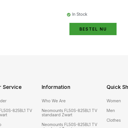
In Stock
BESTEL NU
 Service
Information
Quick S
rder
Who We Are
Women
FL50S-825BL1 TV
Neomounts FL50S-825BL1 TV
Men
wart
standaard Zwart
Clothes
o
Neomounts FL50S-825BL1 TV