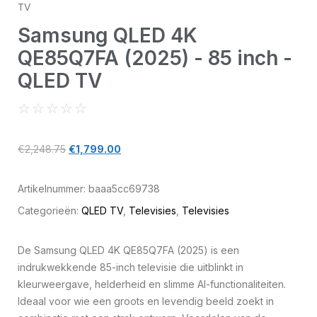
TV
Samsung QLED 4K
QE85Q7FA (2025) - 85 inch -
QLED TV
☆
☆
☆
☆
☆
€
2,248.75
€
1,799.00
Artikelnummer:
baaa5cc69738
Categorieën:
QLED TV
,
Televisies
,
Televisies
De Samsung QLED 4K QE85Q7FA (2025) is een
indrukwekkende 85-inch televisie die uitblinkt in
kleurweergave, helderheid en slimme AI-functionaliteiten.
Ideaal voor wie een groots en levendig beeld zoekt in