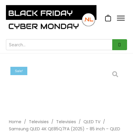
Sale!
Home
/
Televisies
/
Televisies
/
QLED TV
/
Samsung QLED 4K QE85Q7FA (2025) – 85 inch – QLED