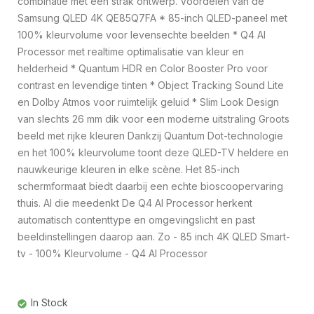
combinatie met een strak ontwerp. Voordelen van de
Samsung QLED 4K QE85Q7FA * 85-inch QLED-paneel met
100% kleurvolume voor levensechte beelden * Q4 AI
Processor met realtime optimalisatie van kleur en
helderheid * Quantum HDR en Color Booster Pro voor
contrast en levendige tinten * Object Tracking Sound Lite
en Dolby Atmos voor ruimtelijk geluid * Slim Look Design
van slechts 26 mm dik voor een moderne uitstraling Groots
beeld met rijke kleuren Dankzij Quantum Dot-technologie
en het 100% kleurvolume toont deze QLED-TV heldere en
nauwkeurige kleuren in elke scène. Het 85-inch
schermformaat biedt daarbij een echte bioscoopervaring
thuis. AI die meedenkt De Q4 AI Processor herkent
automatisch contenttype en omgevingslicht en past
beeldinstellingen daarop aan. Zo - 85 inch 4K QLED Smart-
tv - 100% Kleurvolume - Q4 AI Processor
In Stock