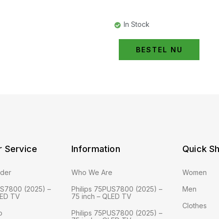
In Stock
BESTEL NU
 Service
Information
Quick S
rder
Who We Are
Women
US7800 (2025) –
Philips 75PUS7800 (2025) –
Men
LED TV
75 inch – QLED TV
Clothes
o
Philips 75PUS7800 (2025) –