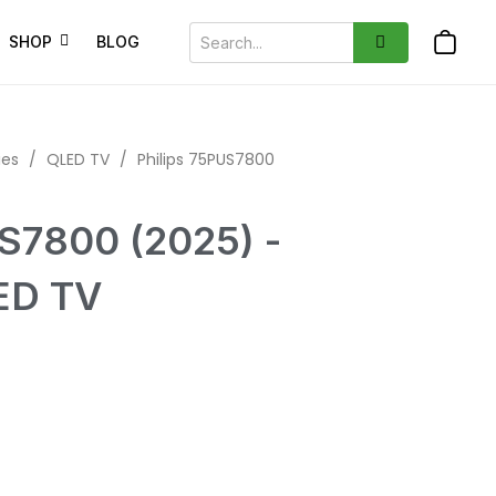
SHOP
BLOG
ies
/
QLED TV
/
Philips 75PUS7800
US7800 (2025) -
LED TV