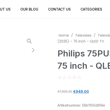
UT US
OUR BLOG
CONTACT US
CATEGORIES
Home
/
Televisies
/
Televis
(2025) – 75 inch – QLED TV
Philips 75P
75 inch - Q
☆
☆
☆
☆
☆
€
1,186.25
€
949.00
Artikelnummer:
58b1100d6f4e