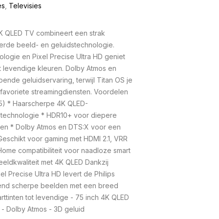
es
,
Televisies
K QLED TV combineert een strak
rde beeld- en geluidstechnologie.
logie en Pixel Precise Ultra HD geniet
 levendige kleuren. Dolby Atmos en
nde geluidservaring, terwijl Titan OS je
 favoriete streamingdiensten. Voordelen
5) * Haarscherpe 4K QLED-
-technologie * HDR10+ voor diepere
ren * Dolby Atmos en DTS:X voor een
eschikt voor gaming met HDMI 2.1, VRR
Home compatibiliteit voor naadloze smart
eeldkwaliteit met 4K QLED Dankzij
l Precise Ultra HD levert de Philips
end scherpe beelden met een breed
ttinten tot levendige - 75 inch 4K QLED
k - Dolby Atmos - 3D geluid