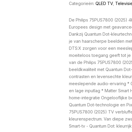
Categorieën:
QLED TV
,
Televisi
De Philips 75PUS7800 (2025) 4
Europees design met geavancee
Dankzij Quantum Dot-kleurtechno
je van haarscherpe beelden met
DTS:X zorgen voor een meeslepe
moeiteloos toegang geeft tot je
van de Philips 75PUS7800 (202
beeldkwaliteit met Quantum Dot
contrasten en levensechte kleu
meeslepende audio-ervaring * G
en lage inputlag * Matter Smart 
home-integratie Ongelooflijke b
Quantum Dot-technologie en Pixe
75PUS7800 (2025) TV verbluff
kleurenspectrum. Van diepe zwar
Smart-tv - Quantum Dot: kleurrij