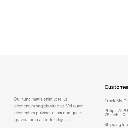
Customer
Dui nunc mattis enim ut tellus
Track My O
elementum sagittis vitae et. Vel quam
Philips 75P
elementum pulvinar etiam non quam
75 inch – Q
gravida arcu ac tortor dignissi.
Shipping Inf