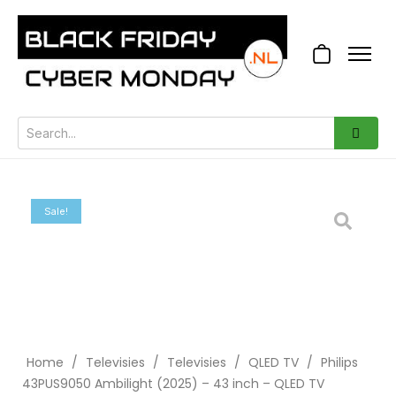
Sale!
Home
/
Televisies
/
Televisies
/
QLED TV
/
Philips
43PUS9050 Ambilight (2025) – 43 inch – QLED TV