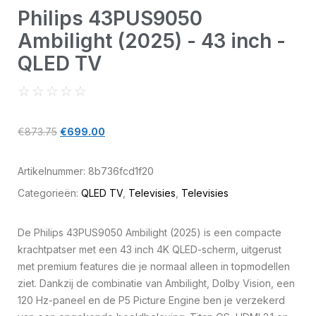
Philips 43PUS9050
Ambilight (2025) - 43 inch -
QLED TV
☆
☆
☆
☆
☆
€
873.75
€
699.00
Artikelnummer:
8b736fcd1f20
Categorieën:
QLED TV
,
Televisies
,
Televisies
De Philips 43PUS9050 Ambilight (2025) is een compacte
krachtpatser met een 43 inch 4K QLED-scherm, uitgerust
met premium features die je normaal alleen in topmodellen
ziet. Dankzij de combinatie van Ambilight, Dolby Vision, een
120 Hz-paneel en de P5 Picture Engine ben je verzekerd