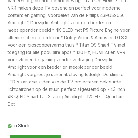
van een ongekende beeldbeleving. Titan OS, HDMI 2.1 en
VRR maken deze TV bovendien perfect voor moderne
content en gaming. Voordelen van de Philips 43PUS9050
Ambilight * Driezijdig Ambilight voor een breder en
meeslepender beeld * 4K QLED met P5 Picture Engine voor
ultieme scherpte en kleur * Dolby Vision & Atmos en DTS:X
voor een bioscoopervaring thuis * Titan OS Smart TV met
toegang tot alle populaire apps * 120 Hz, HDMI 2.1 en VRR
voor vloeiende gaming zonder vertraging Driezijdig
Ambilight voor een breder en meeslepender beeld
Ambilight vergroot je schermbeleving letterlijk. De slimme
LED's aan drie zijden van de TV projecteren gekleurde
lichtpatronen op de muur, perfect afgestemd op - 43 inch
4K QLED Smart-tv - 3-zijdig Ambilight - 120 Hz + Quantum
Dot
In Stock