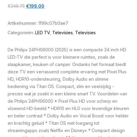
€
248.75
€
199.00
Artikelnummer:
1f99c07b0ae7
Categorieën:
LED TV
,
Televisies
,
Televisies
De Philips 24PHS6000 (2025) is een compacte 24 inch HD
LED-TV die perfect is voor kleinere ruimtes, zoals de
slaapkamer, keuken of camper. Ondanks het formaat biedt
deze TV een verrassend complete ervaring met Pixel Plus
HD, HDR10-ondersteuning, Dolby Audio en slimme
bediening via Titan OS. Compact, slim en veelzijdig -
precies wat je zoekt in een kleine smart TV. Voordelen van
de Philips 24PHS6000 * Pixel Plus HD voor scherp en
vloeiend HD-beeld * HDR10 en HLG voor levendige kleuren
en beter contrast * Dolby Audio en Vocal Boost voor helder
en krachtig geluid * Titan OS met toegang tot
streamingapps zoals Netflix en Disney+ * Compact design