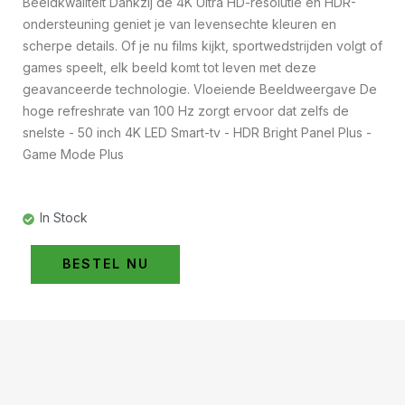
Beeldkwaliteit Dankzij de 4K Ultra HD-resolutie en HDR-
ondersteuning geniet je van levensechte kleuren en
scherpe details. Of je nu films kijkt, sportwedstrijden volgt of
games speelt, elk beeld komt tot leven met deze
geavanceerde technologie. Vloeiende Beeldweergave De
hoge refreshrate van 100 Hz zorgt ervoor dat zelfs de
snelste - 50 inch 4K LED Smart-tv - HDR Bright Panel Plus -
Game Mode Plus
In Stock
BESTEL NU