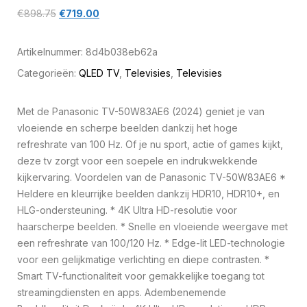
€
898.75
€
719.00
Artikelnummer:
8d4b038eb62a
Categorieën:
QLED TV
,
Televisies
,
Televisies
Met de Panasonic TV-50W83AE6 (2024) geniet je van
vloeiende en scherpe beelden dankzij het hoge
refreshrate van 100 Hz. Of je nu sport, actie of games kijkt,
deze tv zorgt voor een soepele en indrukwekkende
kijkervaring. Voordelen van de Panasonic TV-50W83AE6 *
Heldere en kleurrijke beelden dankzij HDR10, HDR10+, en
HLG-ondersteuning. * 4K Ultra HD-resolutie voor
haarscherpe beelden. * Snelle en vloeiende weergave met
een refreshrate van 100/120 Hz. * Edge-lit LED-technologie
voor een gelijkmatige verlichting en diepe contrasten. *
Smart TV-functionaliteit voor gemakkelijke toegang tot
streamingdiensten en apps. Adembenemende