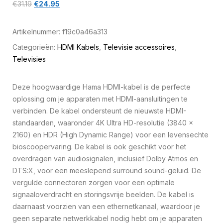
€
31.19
€
24.95
Artikelnummer:
f19c0a46a313
Categorieën:
HDMI Kabels
,
Televisie accessoires
,
Televisies
Deze hoogwaardige Hama HDMI-kabel is de perfecte
oplossing om je apparaten met HDMI-aansluitingen te
verbinden. De kabel ondersteunt de nieuwste HDMI-
standaarden, waaronder 4K Ultra HD-resolutie (3840 x
2160) en HDR (High Dynamic Range) voor een levensechte
bioscoopervaring. De kabel is ook geschikt voor het
overdragen van audiosignalen, inclusief Dolby Atmos en
DTS:X, voor een meeslepend surround sound-geluid. De
vergulde connectoren zorgen voor een optimale
signaaloverdracht en storingsvrije beelden. De kabel is
daarnaast voorzien van een ethernetkanaal, waardoor je
geen separate netwerkkabel nodig hebt om je apparaten