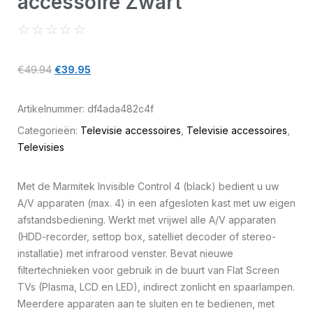
accessoire Zwart
☆
☆
☆
☆
☆
€
49.94
€
39.95
Artikelnummer:
df4ada482c4f
Categorieën:
Televisie accessoires
,
Televisie accessoires
,
Televisies
Met de Marmitek Invisible Control 4 (black) bedient u uw
A/V apparaten (max. 4) in een afgesloten kast met uw eigen
afstandsbediening. Werkt met vrijwel alle A/V apparaten
(HDD-recorder, settop box, satelliet decoder of stereo-
installatie) met infrarood venster. Bevat nieuwe
filtertechnieken voor gebruik in de buurt van Flat Screen
TVs (Plasma, LCD en LED), indirect zonlicht en spaarlampen.
Meerdere apparaten aan te sluiten en te bedienen, met