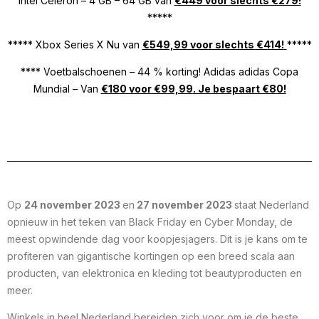
Intel Celeron – 4 GB – 64 GB van
€449 voor slechts €279!
*****
***** Xbox Series X Nu van
€549,99 voor slechts €414!
*****
**** Voetbalschoenen – 44 % korting! Adidas adidas Copa
Mundial – Van
€180 voor €99,99
. Je bespaart €80!
Op
24 november 2023
en
27 november 2023
staat Nederland
opnieuw in het teken van Black Friday en Cyber Monday, de
meest opwindende dag voor koopjesjagers. Dit is je kans om te
profiteren van gigantische kortingen op een breed scala aan
producten, van elektronica en kleding tot beautyproducten en
meer.
Winkels in heel Nederland bereiden zich voor om je de beste