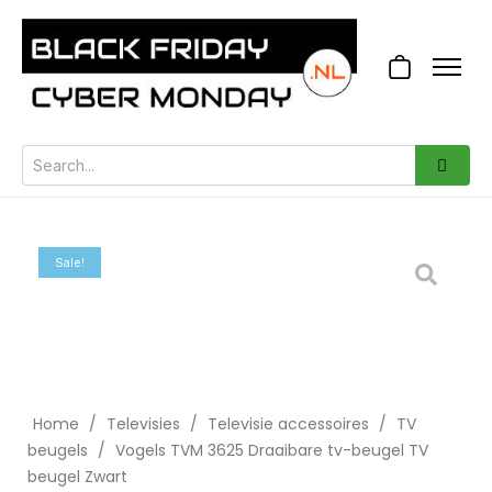
Sale!
Home
/
Televisies
/
Televisie accessoires
/
TV
beugels
/
Vogels TVM 3625 Draaibare tv-beugel TV
beugel Zwart