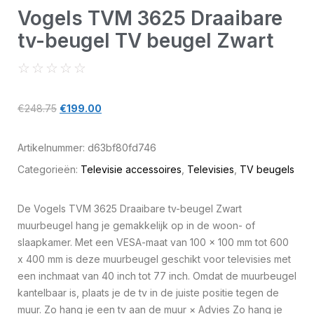
Vogels TVM 3625 Draaibare
tv-beugel TV beugel Zwart
☆
☆
☆
☆
☆
€
248.75
€
199.00
Artikelnummer:
d63bf80fd746
Categorieën:
Televisie accessoires
,
Televisies
,
TV beugels
De Vogels TVM 3625 Draaibare tv-beugel Zwart
muurbeugel hang je gemakkelijk op in de woon- of
slaapkamer. Met een VESA-maat van 100 x 100 mm tot 600
x 400 mm is deze muurbeugel geschikt voor televisies met
een inchmaat van 40 inch tot 77 inch. Omdat de muurbeugel
kantelbaar is, plaats je de tv in de juiste positie tegen de
muur. Zo hang je een tv aan de muur × Advies Zo hang je