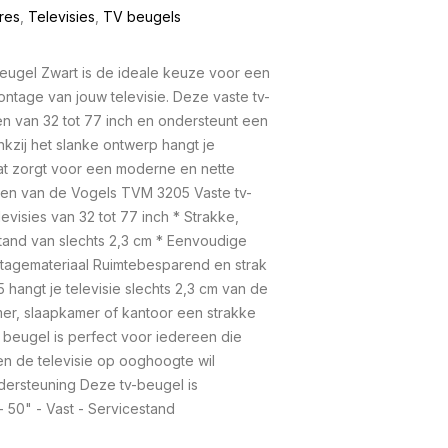
res
,
Televisies
,
TV beugels
ugel Zwart is de ideale keuze voor een
ntage van jouw televisie. Deze vaste tv-
n van 32 tot 77 inch en ondersteunt een
kzij het slanke ontwerp hangt je
wat zorgt voor een moderne en nette
delen van de Vogels TVM 3205 Vaste tv-
evisies van 32 tot 77 inch * Strakke,
and van slechts 2,3 cm * Eenvoudige
ntagemateriaal Ruimtebesparend en strak
angt je televisie slechts 2,3 cm van de
mer, slaapkamer of kantoor een strakke
e beugel is perfect voor iedereen die
en de televisie op ooghoogte wil
dersteuning Deze tv-beugel is
- 50" - Vast - Servicestand