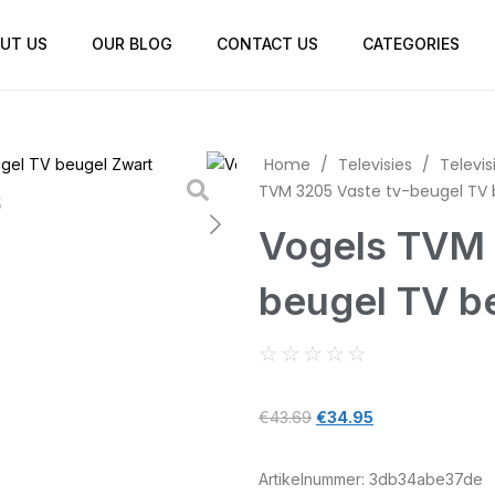
UT US
OUR BLOG
CONTACT US
CATEGORIES
Home
/
Televisies
/
Televis
TVM 3205 Vaste tv-beugel TV 
Vogels TVM 
beugel TV b
☆
☆
☆
☆
☆
€
43.69
€
34.95
Artikelnummer:
3db34abe37de