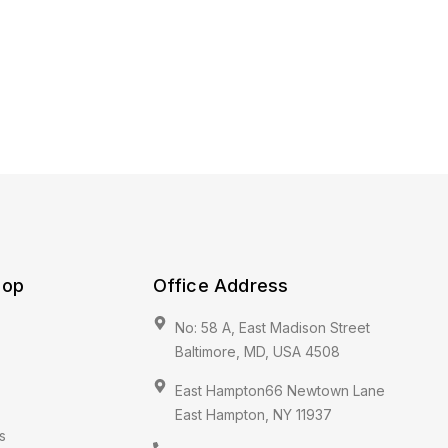
hop
Office Address
No: 58 A, East Madison Street
Baltimore, MD, USA 4508
East Hampton66 Newtown Lane
East Hampton, NY 11937
s