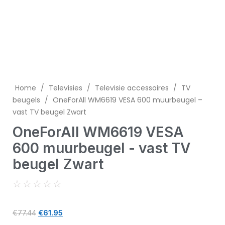
Home
/
Televisies
/
Televisie accessoires
/
TV
beugels
/
OneForAll WM6619 VESA 600 muurbeugel –
vast TV beugel Zwart
OneForAll WM6619 VESA
600 muurbeugel - vast TV
beugel Zwart
☆
☆
☆
☆
☆
€
77.44
€
61.95