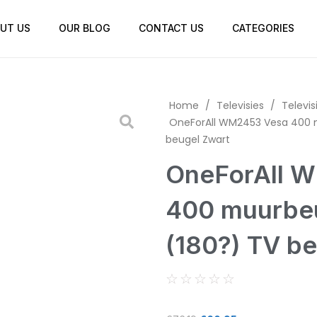
UT US
OUR BLOG
CONTACT US
CATEGORIES
Home
/
Televisies
/
Televis
OneForAll WM2453 Vesa 400 m
beugel Zwart
OneForAll 
400 muurbeu
(180?) TV b
☆
☆
☆
☆
☆