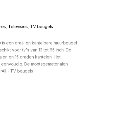
res
,
Televisies
,
TV beugels
is een draai en kantelbare muurbeugel
chikt voor tv's van 13 tot 65 inch. De
ien en 15 graden kantelen. Het
is eenvoudig. De montagematerialen
All - TV beugels