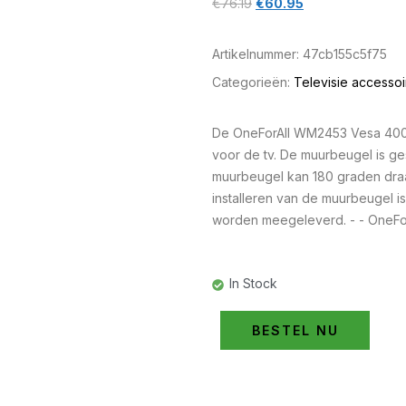
€
76.19
€
60.95
Artikelnummer:
47cb155c5f75
Categorieën:
Televisie accessoi
De OneForAll WM2453 Vesa 400 
voor de tv. De muurbeugel is ges
muurbeugel kan 180 graden draa
installeren van de muurbeugel 
worden meegeleverd. - - OneFor
In Stock
BESTEL NU