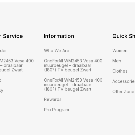
 Service
Information
Quick S
rder
Who We Are
Women
WM2453 Vesa 400
OneForAll WM2453 Vesa 400
Men
– draaibaar
muurbeugel – draaibaar
eugel Zwart
(180?) TV beugel Zwart
Clothes
o
OneForAll WM2453 Vesa 400
Accessorie
muurbeugel – draaibaar
(180?) TV beugel Zwart
cy
Offer Zone
Rewards
Pro Program