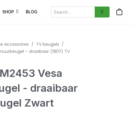
SHOP
BLOG
ie accessoires
/
TV beugels
/
uurbeugel – draaibaar (180?) TV
WM2453 Vesa
gel - draaibaar
eugel Zwart