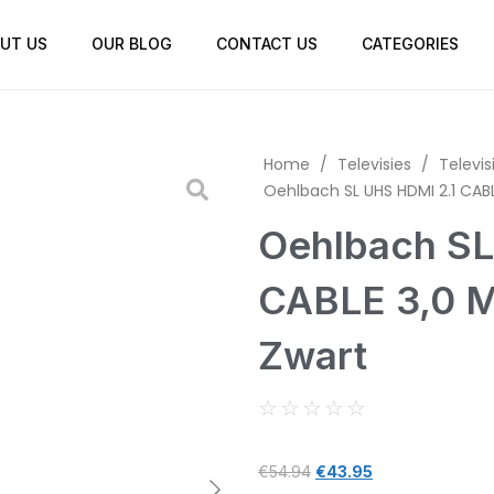
UT US
OUR BLOG
CONTACT US
CATEGORIES
Home
/
Televisies
/
Televis
Oehlbach SL UHS HDMI 2.1 CABL
Oehlbach SL
CABLE 3,0 M
Zwart
☆
☆
☆
☆
☆
€
54.94
€
43.95