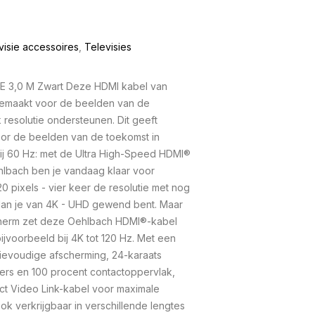
visie accessoires
,
Televisies
E 3,0 M Zwart Deze HDMI kabel van
 gemaakt voor de beelden van de
resolutie ondersteunen. Dit geeft
oor de beelden van de toekomst in
j 60 Hz: met de Ultra High-Speed HDMI®
hlbach ben je vandaag klaar voor
0 pixels - vier keer de resolutie met nog
dan je van 4K - UHD gewend bent. Maar
cherm zet deze Oehlbach HDMI®-kabel
jvoorbeeld bij 4K tot 120 Hz. Met een
ievoudige afscherming, 24-karaats
kers en 100 procent contactoppervlak,
t Video Link-kabel voor maximale
ook verkrijgbaar in verschillende lengtes