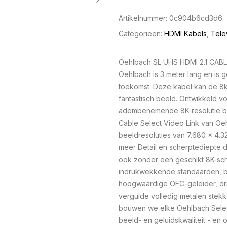
Artikelnummer:
0c904b6cd3d6
Categorieën:
HDMI Kabels
,
Tele
Oehlbach SL UHS HDMI 2.1 CABL
Oehlbach is 3 meter lang en is
toekomst. Deze kabel kan de 8k 
fantastisch beeld. Ontwikkeld v
adembenemende 8K-resolutie bi
Cable Select Video Link van Oe
beeldresoluties van 7.680 x 4.32
meer Detail en scherptediepte 
ook zonder een geschikt 8K-s
indrukwekkende standaarden, bi
hoogwaardige OFC-geleider, dr
vergulde volledig metalen stek
bouwen we elke Oehlbach Selec
beeld- en geluidskwaliteit - en 