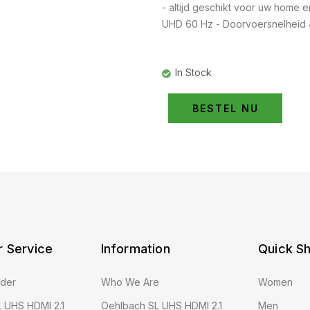
- altijd geschikt voor uw home e
UHD 60 Hz - Doorvoersnelheid 
In Stock
BESTEL NU
 Service
Information
Quick S
rder
Who We Are
Women
 UHS HDMI 2.1
Oehlbach SL UHS HDMI 2.1
Men