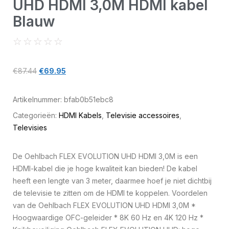
UHD HDMI 3,0M HDMI kabel
Blauw
☆
☆
☆
☆
☆
€
87.44
€
69.95
Artikelnummer:
bfab0b51ebc8
Categorieën:
HDMI Kabels
,
Televisie accessoires
,
Televisies
De Oehlbach FLEX EVOLUTION UHD HDMI 3,0M is een
HDMI-kabel die je hoge kwaliteit kan bieden! De kabel
heeft een lengte van 3 meter, daarmee hoef je niet dichtbij
de televisie te zitten om de HDMI te koppelen. Voordelen
van de Oehlbach FLEX EVOLUTION UHD HDMI 3,0M *
Hoogwaardige OFC-geleider * 8K 60 Hz en 4K 120 Hz *