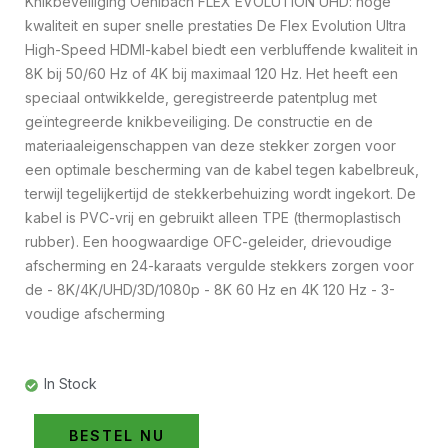
Knikbeveiliging Oehlbach FLEX EVOLUTION UHD: hoge
kwaliteit en super snelle prestaties De Flex Evolution Ultra
High-Speed HDMI-kabel biedt een verbluffende kwaliteit in
8K bij 50/60 Hz of 4K bij maximaal 120 Hz. Het heeft een
speciaal ontwikkelde, geregistreerde patentplug met
geïntegreerde knikbeveiliging. De constructie en de
materiaaleigenschappen van deze stekker zorgen voor
een optimale bescherming van de kabel tegen kabelbreuk,
terwijl tegelijkertijd de stekkerbehuizing wordt ingekort. De
kabel is PVC-vrij en gebruikt alleen TPE (thermoplastisch
rubber). Een hoogwaardige OFC-geleider, drievoudige
afscherming en 24-karaats vergulde stekkers zorgen voor
de - 8K/4K/UHD/3D/1080p - 8K 60 Hz en 4K 120 Hz - 3-
voudige afscherming
In Stock
BESTEL NU