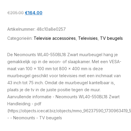
€
205.00
€
164.00
Artikelnummer:
48c10a8e0257
Categorieën:
Televisie accessoires
,
Televisies
,
TV beugels
De Neomounts WL40-550BL18 Zwart muurbeugel hang je
gemakkelijk op in de woon- of slaapkamer. Met een VESA-
maat van 100 x 100 mm tot 800 x 400 mm is deze
muurbeugel geschikt voor televisies met een inchmaat van
43 inch tot 75 inch. Omdat de muurbeugel kantelbaar is,
plaats je de tv in de juiste positie tegen de muur.
Aanvullende informatie - Neomounts WL40-550BL18 Zwart
Handleiding - pdf
(https://objects.icecat.biz/objects/mmo_96237590_1730963419_
- - Neomounts - TV beugels