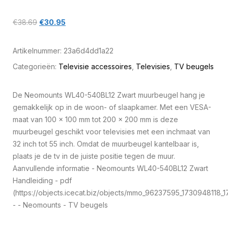
€
38.69
€
30.95
Artikelnummer:
23a6d4dd1a22
Categorieën:
Televisie accessoires
,
Televisies
,
TV beugels
De Neomounts WL40-540BL12 Zwart muurbeugel hang je
gemakkelijk op in de woon- of slaapkamer. Met een VESA-
maat van 100 x 100 mm tot 200 x 200 mm is deze
muurbeugel geschikt voor televisies met een inchmaat van
32 inch tot 55 inch. Omdat de muurbeugel kantelbaar is,
plaats je de tv in de juiste positie tegen de muur.
Aanvullende informatie - Neomounts WL40-540BL12 Zwart
Handleiding - pdf
(https://objects.icecat.biz/objects/mmo_96237595_1730948118_
- - Neomounts - TV beugels