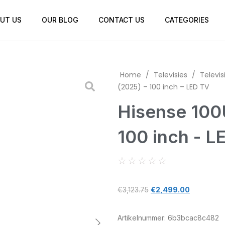
UT US
OUR BLOG
CONTACT US
CATEGORIES
Home
/
Televisies
/
Televis
(2025) – 100 inch – LED TV
Hisense 100
100 inch - L
☆
☆
☆
☆
☆
€
3,123.75
€
2,499.00
Artikelnummer:
6b3bcac8c482