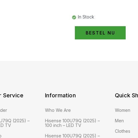
In Stock
BESTEL NU
 Service
Information
Quick S
rder
Who We Are
Women
U79Q (2025) –
Hisense 100U79Q (2025) –
Men
LED TV
100 inch – LED TV
Clothes
o
Hisense 100U79Q (2025) –