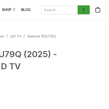
SHOP
BLOG
ies
/
LED TV
/
Hisense 100U79Q
U79Q (2025) -
ED TV