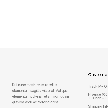
Customer
Dui nunc mattis enim ut tellus
Track My O
elementum sagittis vitae et. Vel quam
Hisense 100
elementum pulvinar etiam non quam
100 inch – 
gravida arcu ac tortor dignissi.
Shipping Inf