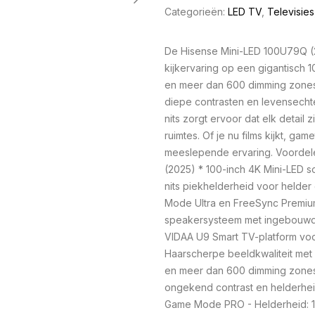
Categorieën:
LED TV
,
Televisies
De Hisense Mini-LED 100U79Q 
kijkervaring op een gigantisch 
en meer dan 600 dimming zones
diepe contrasten en levensecht
nits zorgt ervoor dat elk detail zic
ruimtes. Of je nu films kijkt, g
meeslepende ervaring. Voordel
(2025) * 100-inch 4K Mini-LED 
nits piekhelderheid voor helder
Mode Ultra en FreeSync Premiu
speakersysteem met ingebouwde
VIDAA U9 Smart TV-platform voo
Haarscherpe beeldkwaliteit met 
en meer dan 600 dimming zones
ongekend contrast en helderhei
Game Mode PRO - Helderheid: 1