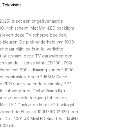
,
Televisies
(2025) biedt een ongeëvenaarde
100-inch scherm. Met Mini-LED backlight
 levert deze TV scherpe beelden,
e kleuren. De piekhelderheid van 1000
htbaar blijft, zelfs in fel verlichte
amet of streamt, deze TV garandeert een
en van de Hisense Mini-LED 100U79Q
scherm met 600+ dimming zones * 1000
 en contrastrijk beeld * 165Hz Game
m PRO voor vloeiende gameplay * 2.1
 subwoofer en Dolby Vision IQ *
r razendsnelle toegang tot content
Mini-LED Dankzij de Mini-LED backlight
 levert de Hisense 100U79Q (2025) een
d. De - 100" 4K MiniLED Smart-tv - 144Hz
000 nits