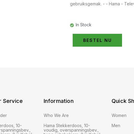
gebruiksgemak. - - Hama - Tele
In Stock
BESTEL NU
 Service
Information
Quick S
rder
Who We Are
Women
rdoos, 10-
Hama Stekkerdoos, 10-
Men
rspanningsbev.,
voudig, overspanningsbev.,