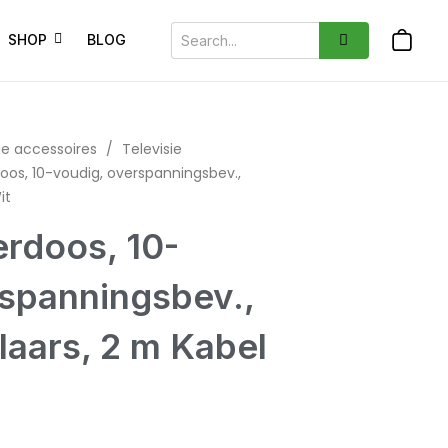
SHOP
BLOG
ie accessoires
/
Televisie
os, 10-voudig, overspanningsbev.,
it
rdoos, 10-
rspanningsbev.,
aars, 2 m Kabel