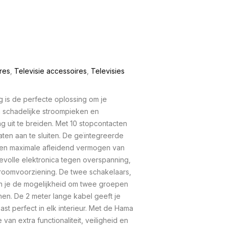
res
,
Televisie accessoires
,
Televisies
is de perfecte oplossing om je
 schadelijke stroompieken en
ng uit te breiden. Met 10 stopcontacten
raten aan te sluiten. De geïntegreerde
een maximale afleidend vermogen van
volle elektronica tegen overspanning,
troomvoorziening. De twee schakelaars,
en je de mogelijkheid om twee groepen
nen. De 2 meter lange kabel geeft je
r past perfect in elk interieur. Met de Hama
van extra functionaliteit, veiligheid en