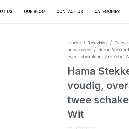
UT US
OUR BLOG
CONTACT US
CATEGORIES
Home
/
Televisies
/
Televis
accessoires
/
Hama Stekkerdo
twee schakelaars, 2 m Kabel W
Hama Stekke
voudig, ove
twee schakel
Wit
☆
☆
☆
☆
☆