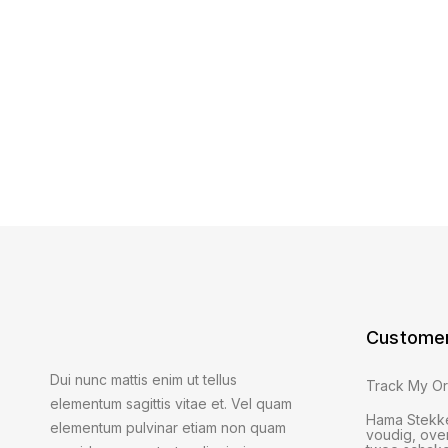
Customer
Dui nunc mattis enim ut tellus
Track My O
elementum sagittis vitae et. Vel quam
Hama Stekke
elementum pulvinar etiam non quam
voudig, ove