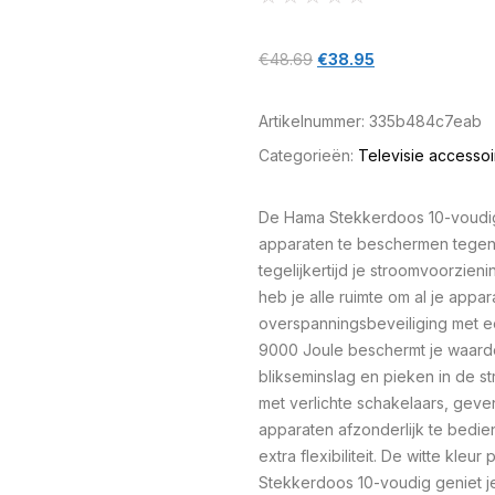
€
48.69
€
38.95
Artikelnummer:
335b484c7eab
Categorieën:
Televisie accessoi
De Hama Stekkerdoos 10-voudig 
apparaten te beschermen tegen
tegelijkertijd je stroomvoorzieni
heb je alle ruimte om al je appa
overspanningsbeveiliging met 
9000 Joule beschermt je waarde
blikseminslag en pieken in de s
met verlichte schakelaars, gev
apparaten afzonderlijk te bedie
extra flexibiliteit. De witte kleu
Stekkerdoos 10-voudig geniet je 