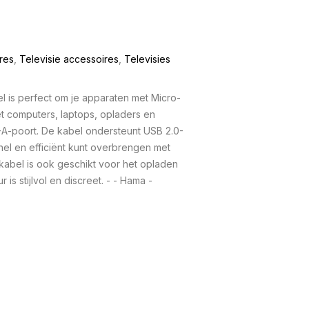
res
,
Televisie accessoires
,
Televisies
 is perfect om je apparaten met Micro-
t computers, laptops, opladers en
A-poort. De kabel ondersteunt USB 2.0-
nel en efficiënt kunt overbrengen met
 kabel is ook geschikt voor het opladen
 is stijlvol en discreet. - - Hama -