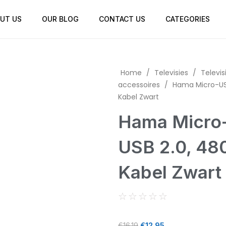
UT US
OUR BLOG
CONTACT US
CATEGORIES
Home
/
Televisies
/
Televis
accessoires
/
Hama Micro-USB
Kabel Zwart
Hama Micro
USB 2.0, 480
Kabel Zwart
☆
☆
☆
☆
☆
€
16.19
€
12.95