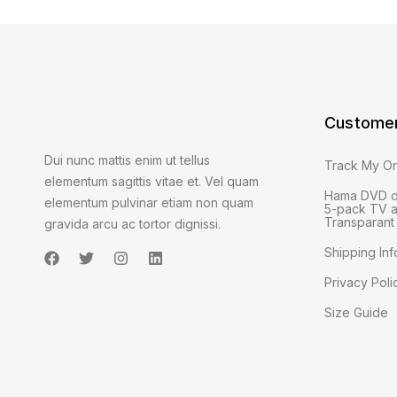
Customer
Dui nunc mattis enim ut tellus
Track My O
elementum sagittis vitae et. Vel quam
Hama DVD d
elementum pulvinar etiam non quam
5-pack TV a
Transparant
gravida arcu ac tortor dignissi.
Shipping Inf
Privacy Poli
Size Guide