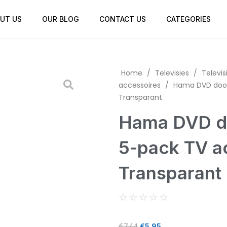
UT US
OUR BLOG
CONTACT US
CATEGORIES
Home
/
Televisies
/
Televis
accessoires
/
Hama DVD doos
Transparant
Hama DVD do
5-pack TV a
Transparant
☆
☆
☆
☆
☆
€
7.44
€
5.95