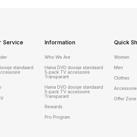
 Service
Information
Quick S
rder
Who We Are
Women
oosje standaard
Hama DVD doosje standaard
Men
ccessoire
5-pack TV accessoire
Transparant
Clothes
o
Hama DVD doosje standaard
Accessorie
5-pack TV accessoire
Transparant
cy
Offer Zone
Rewards
Pro Program