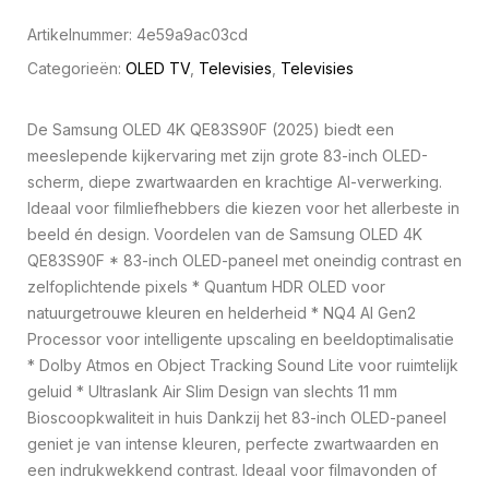
Artikelnummer:
4e59a9ac03cd
Categorieën:
OLED TV
,
Televisies
,
Televisies
De Samsung OLED 4K QE83S90F (2025) biedt een
meeslepende kijkervaring met zijn grote 83-inch OLED-
scherm, diepe zwartwaarden en krachtige AI-verwerking.
Ideaal voor filmliefhebbers die kiezen voor het allerbeste in
beeld én design. Voordelen van de Samsung OLED 4K
QE83S90F * 83-inch OLED-paneel met oneindig contrast en
zelfoplichtende pixels * Quantum HDR OLED voor
natuurgetrouwe kleuren en helderheid * NQ4 AI Gen2
Processor voor intelligente upscaling en beeldoptimalisatie
* Dolby Atmos en Object Tracking Sound Lite voor ruimtelijk
geluid * Ultraslank Air Slim Design van slechts 11 mm
Bioscoopkwaliteit in huis Dankzij het 83-inch OLED-paneel
geniet je van intense kleuren, perfecte zwartwaarden en
een indrukwekkend contrast. Ideaal voor filmavonden of