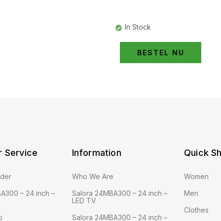
In Stock
BESTEL NU
 Service
Information
Quick S
rder
Who We Are
Women
A300 – 24 inch –
Salora 24MBA300 – 24 inch –
Men
LED TV
Clothes
o
Salora 24MBA300 – 24 inch –