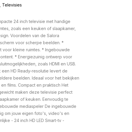
,
Televisies
acte 24 inch televisie met handige
uimtes, zoals een keuken of slaapkamer,
sign. Voordelen van de Salora
scherm voor scherpe beelden. *
t voor kleine ruimtes. * Ingebouwde
ontent. * Energiezuinig ontwerp voor
nsluitmogelijkheden, zoals HDMI en USB.
 een HD Ready-resolutie levert de
dere beelden. Ideaal voor het bekijken
en films. Compact en praktisch Het
gewicht maken deze televisie perfect
slaapkamer of keuken. Eenvoudig te
 Ingebouwde mediaspeler De ingebouwde
g om jouw eigen foto's, video's en
lijke - 24 inch HD LED Smart-tv -