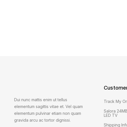
Customer
Dui nunc mattis enim ut tellus
Track My O
elementum sagittis vitae et. Vel quam
Salora 24MB
elementum pulvinar etiam non quam
LED TV
gravida arcu ac tortor dignissi.
Shipping Inf