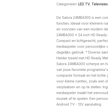
Categorieën:
LED TV
,
Televisies
De Salora 24MBA300 is een comp
functies. Ideaal voor kleinere r
en voorzien van een modern de
24MBA300 * 24 inch HD Ready-
Compact en lichtgewicht, perfec
mediaspeler voor persoonlijke c
dagelijks gebruik. * Diverse aa
Helder beeld met HD Ready Met
Salora 24MBA300 scherpe en hel
van jouw favoriete programma's 
compacte formaat en het lichte 
voor kleine ruimtes, zoals een 
verplaatsen en op te stellen.
mediaspeler maakt het eenvoudi
muziek af te spelen. Een persoon
Android TV - 12V aansluiting