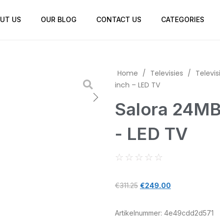
UT US
OUR BLOG
CONTACT US
CATEGORIES
Home
/
Televisies
/
Televis
inch – LED TV
Salora 24MB
- LED TV
☆
☆
☆
☆
☆
€
311.25
€
249.00
Artikelnummer:
4e49cdd2d571