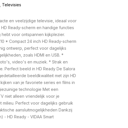
,
Televisies
te en veelzijdige televisie, ideaal voor
er HD Ready-scherm en handige functies
 hebt voor ontspannen kijkplezier.
210 * Compact 24 inch HD Ready-scherm
nig ontwerp, perfect voor dagelijks
gelijkheden, zoals HDMI en USB. *
to's, video's en muziek. * Strak en
mte. Perfect beeld in HD Ready De Salora
detailleerde beeldkwaliteit met zijn HD
kijken van je favoriete series en films in
iezuinige technologie Met een
 niet alleen vriendelijk voor je
milieu. Perfect voor dagelijks gebruik
ktische aansluitmogelijkheden Dankzij
ch) - HD Ready - VIDAA Smart