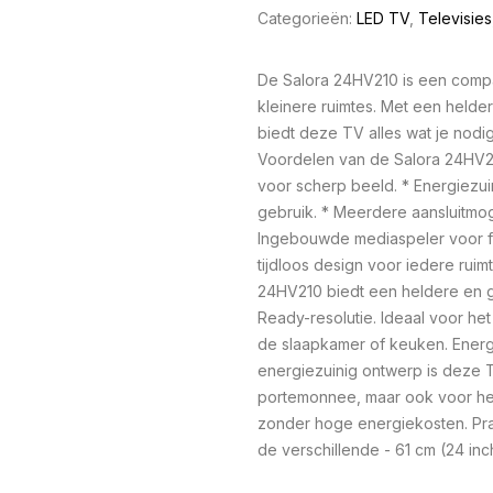
Categorieën:
LED TV
,
Televisies
De Salora 24HV210 is een compac
kleinere ruimtes. Met een held
biedt deze TV alles wat je nodig
Voordelen van de Salora 24HV
voor scherp beeld. * Energiezui
gebruik. * Meerdere aansluitmo
Ingebouwde mediaspeler voor fo
tijdloos design voor iedere rui
24HV210 biedt een heldere en ge
Ready-resolutie. Ideaal voor het 
de slaapkamer of keuken. Energ
energiezuinig ontwerp is deze TV
portemonnee, maar ook voor het 
zonder hoge energiekosten. Pra
de verschillende - 61 cm (24 in