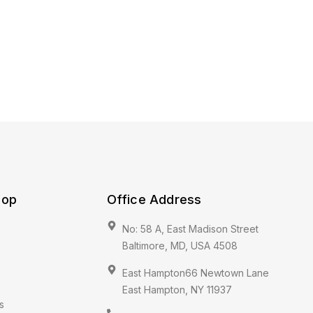
hop
Office Address
No: 58 A, East Madison Street
Baltimore, MD, USA 4508
East Hampton66 Newtown Lane
East Hampton, NY 11937
s