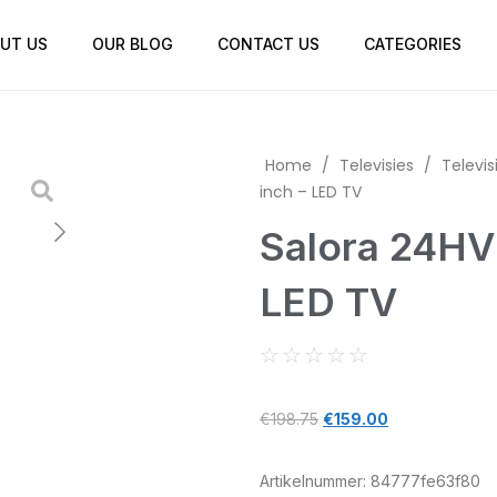
UT US
OUR BLOG
CONTACT US
CATEGORIES
Home
/
Televisies
/
Televis
inch – LED TV
Salora 24HV2
LED TV
☆
☆
☆
☆
☆
€
198.75
€
159.00
Artikelnummer:
84777fe63f80