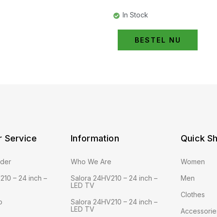
In Stock
BESTEL NU
 Service
Information
Quick S
rder
Who We Are
Women
210 – 24 inch –
Salora 24HV210 – 24 inch –
Men
LED TV
Clothes
o
Salora 24HV210 – 24 inch –
LED TV
Accessorie