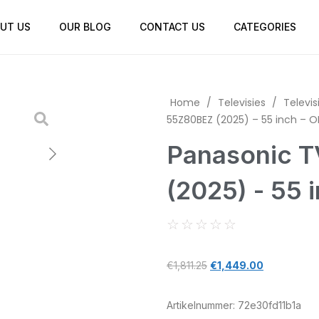
UT US
OUR BLOG
CONTACT US
CATEGORIES
Home
/
Televisies
/
Televis
55Z80BEZ (2025) – 55 inch – O
Panasonic 
(2025) - 55 
☆
☆
☆
☆
☆
€
1,811.25
€
1,449.00
Artikelnummer:
72e30fd11b1a