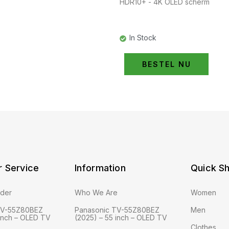
HDR10+ - 4K OLED scherm
In Stock
BESTEL NU
 Service
Information
Quick S
rder
Who We Are
Women
TV-55Z80BEZ
Panasonic TV-55Z80BEZ
Men
 inch – OLED TV
(2025) – 55 inch – OLED TV
Clothes