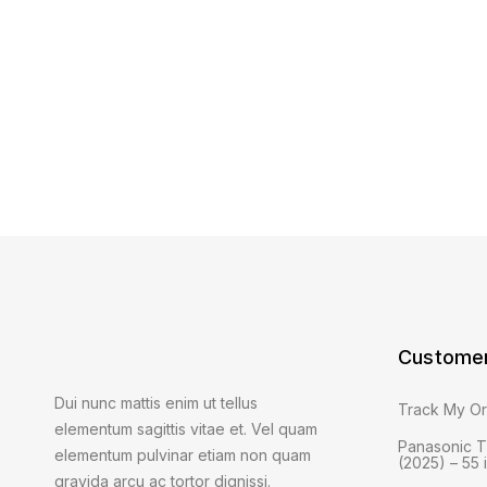
Customer
Dui nunc mattis enim ut tellus
Track My O
elementum sagittis vitae et. Vel quam
Panasonic 
elementum pulvinar etiam non quam
(2025) – 55
gravida arcu ac tortor dignissi.