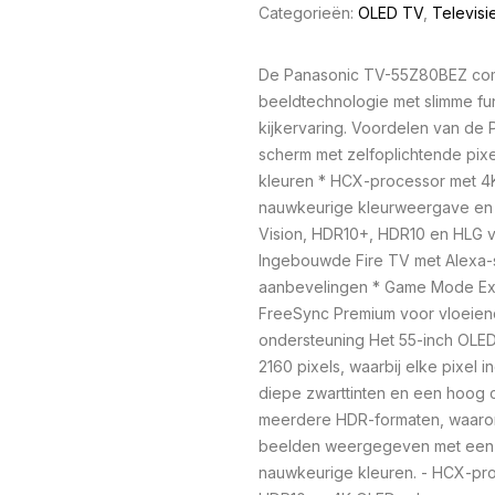
Categorieën:
OLED TV
,
Televisi
De Panasonic TV-55Z80BEZ co
beeldtechnologie met slimme f
kijkervaring. Voordelen van d
scherm met zelfoplichtende pixe
kleuren * HCX-processor met 4
nauwkeurige kleurweergave en 
Vision, HDR10+, HDR10 en HLG v
Ingebouwde Fire TV met Alexa-
aanbevelingen * Game Mode Ex
FreeSync Premium voor vloeien
ondersteuning Het 55-inch OLED
2160 pixels, waarbij elke pixel in
diepe zwarttinten en een hoog c
meerdere HDR-formaten, waaro
beelden weergegeven met een 
nauwkeurige kleuren. - HCX-pro