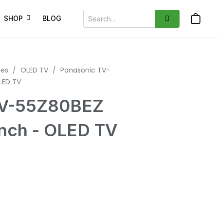
SHOP
BLOG
ies
/
OLED TV
/
Panasonic TV-
LED TV
TV-55Z80BEZ
inch - OLED TV