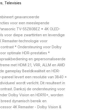
es
,
Televisies
mbineert geavanceerde
uncties voor een meeslepende
e Panasonic TV-55Z80BEZ * 4K OLED-
ls voor diepe zwarttinten en levendige
K Remaster-technologie voor
contrast * Ondersteuning voor Dolby
oor optimale HDR-prestaties *
spraakbediening en gepersonaliseerde
treme met HDMI 2.1, VRR, ALLM en AMD
de gameplay Beeldkwaliteit en HDR-
-paneel levert een resolutie van 3840 x
dividueel wordt verlicht. Dit resulteert in
ontrast. Dankzij de ondersteuning voor
nder Dolby Vision en HDR10+, worden
breed dynamisch bereik en
cessor 4K Remaster - Dolby Vision &