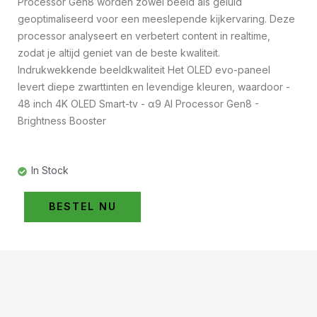
Processor Gen8 worden zowel beeld als geluid
geoptimaliseerd voor een meeslepende kijkervaring. Deze
processor analyseert en verbetert content in realtime,
zodat je altijd geniet van de beste kwaliteit.
Indrukwekkende beeldkwaliteit Het OLED evo-paneel
levert diepe zwarttinten en levendige kleuren, waardoor -
48 inch 4K OLED Smart-tv - α9 AI Processor Gen8 -
Brightness Booster
In Stock
BESTEL NU