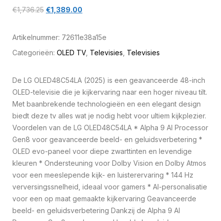
€
1,736.25
€
1,389.00
Artikelnummer:
72611e38a15e
Categorieën:
OLED TV
,
Televisies
,
Televisies
De LG OLED48C54LA (2025) is een geavanceerde 48-inch
OLED-televisie die je kijkervaring naar een hoger niveau tilt.
Met baanbrekende technologieën en een elegant design
biedt deze tv alles wat je nodig hebt voor ultiem kijkplezier.
Voordelen van de LG OLED48C54LA * Alpha 9 AI Processor
Gen8 voor geavanceerde beeld- en geluidsverbetering *
OLED evo-paneel voor diepe zwarttinten en levendige
kleuren * Ondersteuning voor Dolby Vision en Dolby Atmos
voor een meeslepende kijk- en luisterervaring * 144 Hz
verversingssnelheid, ideaal voor gamers * AI-personalisatie
voor een op maat gemaakte kijkervaring Geavanceerde
beeld- en geluidsverbetering Dankzij de Alpha 9 AI